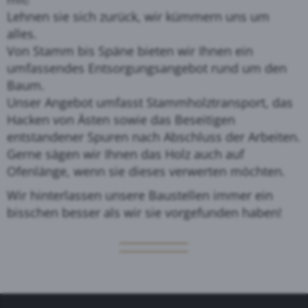
Lehnen sie sich zurück, wir kümmern uns um
alles.
Von Stamm bis Späne bieten wir Ihnen ein
umfassendes Entsorgungsangebot rund um den
Baum.
Unser Angebot umfasst Stammholztransport, das
Hacken von Ästen sowie das Beseitigen
entstandener Spuren nach Abschluss der Arbeiten.
Gerne sägen wir Ihnen das Holz auch auf
Ofenlänge, wenn sie dieses verwerten möchten.
Wir hinterlassen unsere Baustellen immer ein
bisschen besser als wir sie vorgefunden haben!