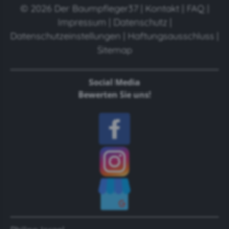
© 2026 Der Baumpfleger37 |
Kontakt
|
FAQ
|
Impressum
|
Datenschutz
|
Datenschutzeinstellungen
|
Haftungsausschluss
|
Sitemap
Social Media
Bewerten Sie uns!