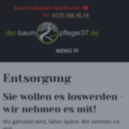
Sturmschaden-Notdienst: ☎
Tel.
0175-366 45 14
MENÜ
Entsorgung
Sie wollen es loswerden -
wir nehmen es mit!
Wo gehobelt wird, fallen Späne. Wir nehmen sie
mit!