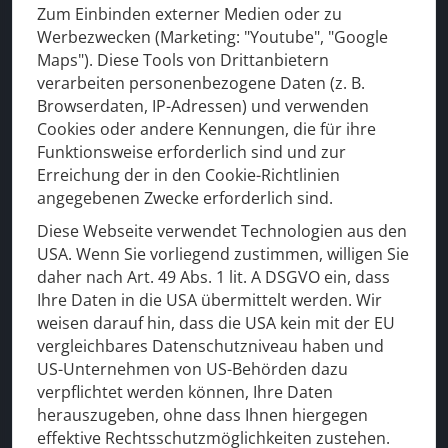
• Eschwege
Zum Einbinden externer Medien oder zu
Werbezwecken (Marketing: "Youtube", "Google
• Hann. Münden
Maps"). Diese Tools von Drittanbietern
• Heilbad Heiligenstadt
verarbeiten personenbezogene Daten (z. B.
• Bad Sooden Allendorf
Browserdaten, IP-Adressen) und verwenden
• Großalmerode
Cookies oder andere Kennungen, die für ihre
•
Hess. Lichtenau
Funktionsweise erforderlich sind und zur
Erreichung der in den Cookie-Richtlinien
angegebenen Zwecke erforderlich sind.
Diese Webseite verwendet Technologien aus den
Für Ihre Sicherheit
USA. Wenn Sie vorliegend zustimmen, willigen Sie
daher nach Art. 49 Abs. 1 lit. A DSGVO ein, dass
Ihre Daten in die USA übermittelt werden. Wir
weisen darauf hin, dass die USA kein mit der EU
vergleichbares Datenschutzniveau haben und
US-Unternehmen von US-Behörden dazu
verpflichtet werden können, Ihre Daten
herauszugeben, ohne dass Ihnen hiergegen
effektive Rechtsschutzmöglichkeiten zustehen.