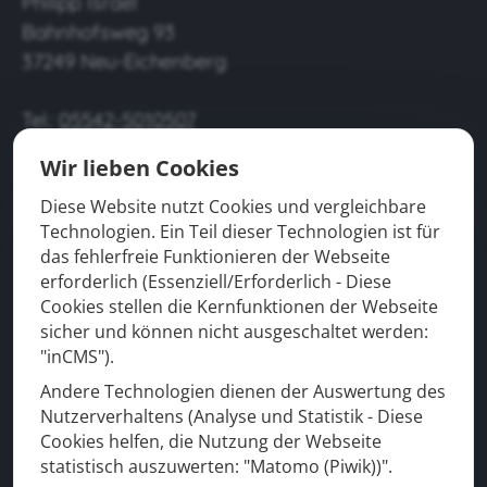
Philipp Israel
Bahnhofsweg 93
37249 Neu-Eichenberg
Tel.:
05542-5010507
E-Mail:
info@der-baumpfleger37.de
Wir lieben Cookies
• Beratung rund um den Baum
Diese Website nutzt Cookies und vergleichbare
• Baumpflege
Technologien. Ein Teil dieser Technologien ist für
• Baumfällung
das fehlerfreie Funktionieren der Webseite
• Baumkletterer
erforderlich (Essenziell/Erforderlich - Diese
Cookies stellen die Kernfunktionen der Webseite
• Entsorgung
sicher und können nicht ausgeschaltet werden:
Auch in Ihrer Region
"inCMS").
Andere Technologien dienen der Auswertung des
•
Göttingen
Nutzerverhaltens (Analyse und Statistik - Diese
•
Kassel
Cookies helfen, die Nutzung der Webseite
statistisch auszuwerten: "Matomo (Piwik))".
• Witzenhausen