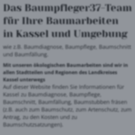
Das Baumpfleger37-Team
für Ihre Baumarbeiten
in Kassel und Umgebung
wie z.B. Baumdiagnose, Baumpflege, Baumschnitt
und Baumfällung.
Mit unseren ökologischen Baumarbeiten sind wir in
allen Stadtteilen und Regionen des Landkreises
Kassel unterwegs
Auf dieser Website finden Sie Informationen für
Kassel zu Baumdiagnose, Baumpflege,
Baumschnitt, Baumfällung, Baumstubben fräsen
(z.B. auch zum Baumschutz, zum Artenschutz, zum
Antrag, zu den Kosten und zu
Baumschutzsatzungen).