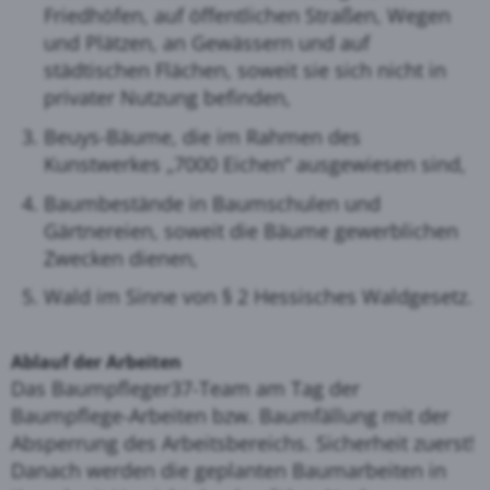
Friedhöfen, auf öffentlichen Straßen, Wegen
und Plätzen, an Gewässern und auf
städtischen Flächen, soweit sie sich nicht in
privater Nutzung befinden,
Beuys-Bäume, die im Rahmen des
Kunstwerkes „7000 Eichen“ ausgewiesen sind,
Baumbestände in Baumschulen und
Gärtnereien, soweit die Bäume gewerblichen
Zwecken dienen,
Wald im Sinne von § 2 Hessisches Waldgesetz.
Ablauf der Arbeiten
Das Baumpfleger37-Team am Tag der
Baumpflege-Arbeiten bzw. Baumfällung mit der
Absperrung des Arbeitsbereichs. Sicherheit zuerst!
Danach werden die geplanten Baumarbeiten in