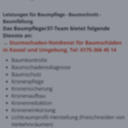
Leistungen für Baumpflege - Baumschnitt -
Baumfällung
Das Baumpfleger37-Team bietet folgende
Dienste an:
→
Sturmschaden-Notdienst für Baumschäden
in Kassel und Umgebung, Tel: 0175-366 45 14
Baumkontrolle
Baumschadensdiagnose
Baumschutz
Kronenpflege
Kronensicherung
Kronenaufbau
Kronenreduktion
Kroneneinkürzung
Lichtraumprofil-Herstellung (Freischneiden von
Verkehrsräumen)