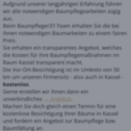
Aufgrund unserer langjährigen Erfahrung führen
wir alle notwendigen Baumpflegearbeiten zügig
aus.
Beim Baumpfleger37-Team erhalten Sie die bei
ihnen notwendigen Baumarbeiten zu einem fairen
Preis.
Sie erhalten ein transparentes Angebot, welches
die Kosten für ihre Baumpflegemaßnahmen im
Raum Kassel transparent macht.
Die Vor-Ort-Besichtigung ist im Umkreis von 50
km um unseren Firmensitz - also auch in Kassel -
kostenlos
.
Gerne erstellen wir Ihnen dann ein
unverbindliches
→ Angebot.
Machen Sie doch gleich einen Termin für eine
kostenlose Besichtigung Ihrer Bäume in Kassel
und fordern ein Angebot zur Baumpflege bzw.
Baumfällung an.