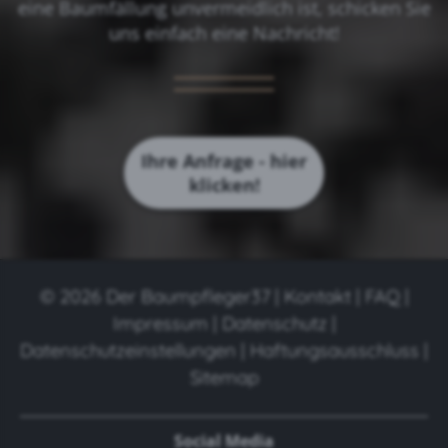
eine Baumfällung unvermeidlich ist, schicken Sie
uns einfach eine Nachricht!
Ihre Anfrage - hier
klicken!
© 2026 Der Baumpfleger37 |
Kontakt
|
FAQ
|
Impressum
|
Datenschutz
|
Datenschutzeinstellungen
|
Haftungsausschluss
|
Sitemap
Social Media