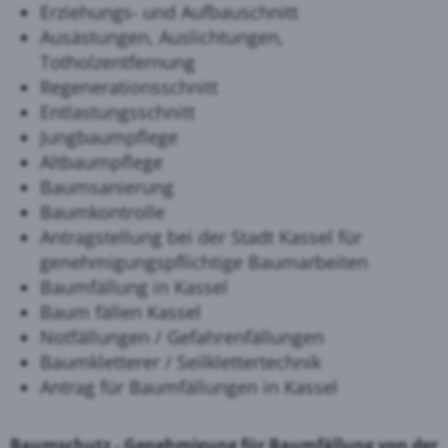
Erziehungs- und Aufbauschnitt
Ausästungen, Auslichtungen,
Totholzentfernung
Regenerationsschnitt
Entlastungsschnitt
Jungbaumpflege
Altbaumpflege
Baumsanierung
Baumkontrolle
Antragstellung bei der Stadt Kassel für
genehmigungspflichtige Baumarbeiten
Baumfällung in Kassel
Baum fällen Kassel
Notfällungen / Gefahrenfällungen
Baumkletterer / Seilklettertechnik
Antrag für Baumfällungen in Kassel
Baumschutz - Genehmigung für Baumfällung von der