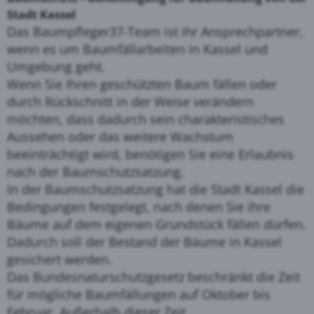
Stadt Kassel
Das Baumpfleger37-Team ist ihr Ansprechpartner,
wenn es um Baumfällarbeiten in Kassel und
Umgebung geht.
Wenn Sie Ihren geschützten Baum fällen oder
durch Rückschnitt in der Weise verändern
möchten, dass dadurch sein charakteristisches
Aussehen oder das weitere Wachstum
beeinträchtigt wird, benötigen Sie eine Erlaubnis
nach der Baumschutzsatzung.
In der Baumschutzsatzung hat die Stadt Kassel die
Bedingungen festgelegt, nach denen Sie ihre
Bäume auf dem eigenen Grundstück fällen dürfen.
Dadurch soll der Bestand der Bäume in Kassel
gesichert werden.
Das Bundesnaturschutzgesetz beschränkt die Zeit
für mögliche Baumfällungen auf Oktober bis
Februar. Außerhalb dieser Zeit