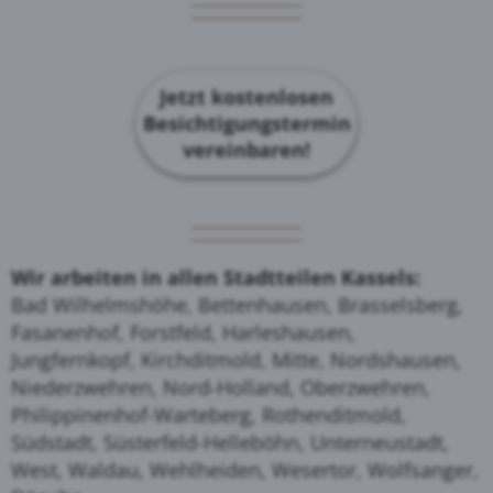
Jetzt kostenlosen
Besichtigungstermin
vereinbaren!
Wir arbeiten in allen Stadtteilen Kassels:
Bad Wilhelmshöhe, Bettenhausen, Brasselsberg,
Fasanenhof, Forstfeld, Harleshausen,
Jungfernkopf, Kirchditmold, Mitte, Nordshausen,
Niederzwehren, Nord-Holland, Oberzwehren,
Philippinenhof-Warteberg, Rothenditmold,
Südstadt, Süsterfeld-Helleböhn, Unterneustadt,
West, Waldau, Wehlheiden, Wesertor, Wolfsanger,