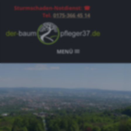
Sturmschaden-Notdienst: ☎
Tel.
0175-366 45 14
MENÜ