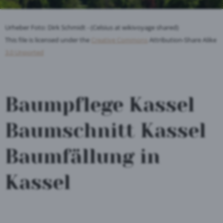
Urheber Foto: Dirk Schmidt - (Celsius at wikivoyage shared)
This file is licensed under the
Creative Commons
Attribution-Share Alike
3.0 Unported
Baumpflege Kassel
Baumschnitt Kassel
Baumfällung in
Kassel