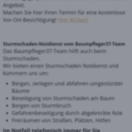
Angebot.
Machen Sie hier ihren Termin für eine kostenlose
Vor-Ort-Besichtigung!
Hier klicken!
Sturmschaden-Notdienst vom Baumpfleger37-Team
Das Baumpfleger37-Team hilft auch beim
Sturmschaden.
Wir bieten einen Sturmschaden Notdienst und
kümmern uns um:
Bergen, zerlegen und abfahren umgestürzter
Bäume
Beseitigung von Sturmschäden am Baum
Bergen von Sturmbruch
Gefahrenbeseitigung durch abgeknickte Äste
Freiräumen von Straßen, Plätzen, Höfen
Im Notfall telefonisch immer für Sie