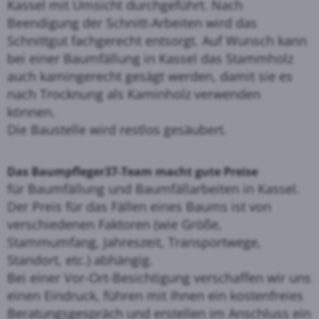
Kassel mit Umsicht durchgeführt. Nach
Beendigung der Schnitt-Arbeiten wird das
Schnittgut fachgerecht entsorgt. Auf Wunsch kann
bei einer Baumfällung in Kassel das Stammholz
auch kamingerecht gesägt werden, damit sie es
nach Trocknung als Kaminholz verwenden
können.
Die Baustelle wird restlos gesäubert.
Das Baumpfleger37-Team macht gute Preise
für Baumfällung und Baumfällarbeiten in Kassel.
Der Preis für das Fällen eines Baums ist von
verschiedenen Faktoren (wie Größe,
Stammumfang, Jahreszeit, Transportwege,
Standort, etc.) abhängig.
Bei einer Vor-Ort-Besichtigung verschaffen wir uns
einen Eindruck, führen mit Ihnen ein kostenfreies
Beratungsgespräch und erstellen im Anschluss ein