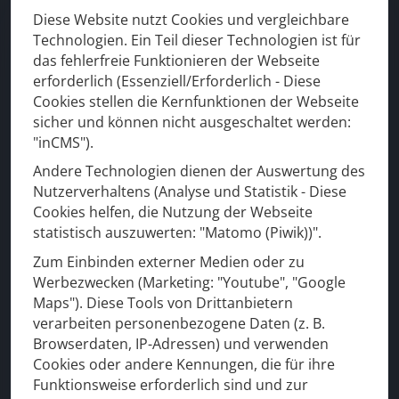
• Beratung rund um den Baum
Diese Website nutzt Cookies und vergleichbare
• Baumpflege
Technologien. Ein Teil dieser Technologien ist für
• Baumfällung
das fehlerfreie Funktionieren der Webseite
• Baumkletterer
erforderlich (Essenziell/Erforderlich - Diese
Cookies stellen die Kernfunktionen der Webseite
• Entsorgung
sicher und können nicht ausgeschaltet werden:
Auch in Ihrer Region
"inCMS").
Andere Technologien dienen der Auswertung des
•
Göttingen
Nutzerverhaltens (Analyse und Statistik - Diese
•
Kassel
Cookies helfen, die Nutzung der Webseite
statistisch auszuwerten: "Matomo (Piwik))".
• Witzenhausen
• Eschwege
Zum Einbinden externer Medien oder zu
Werbezwecken (Marketing: "Youtube", "Google
• Hann. Münden
Maps"). Diese Tools von Drittanbietern
• Heilbad Heiligenstadt
verarbeiten personenbezogene Daten (z. B.
• Bad Sooden Allendorf
Browserdaten, IP-Adressen) und verwenden
• Großalmerode
Cookies oder andere Kennungen, die für ihre
•
Hess. Lichtenau
Funktionsweise erforderlich sind und zur