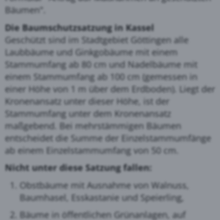
Bäumen".
Die Baumschutzsatzung in Kassel
Geschützt sind im Stadtgebiet Göttingen alle
Laubbäume und Ginkgobäume mit einem
Stammumfang ab 80 cm und Nadelbäume mit
einem Stammumfang ab 100 cm (gemessen in
einer Höhe von 1 m über dem Erdboden).
Liegt der
Kronenansatz unter dieser Höhe, ist der
Stammumfang unter dem Kronenansatz
maßgebend. Bei mehrstämmigen Bäumen
entscheidet die Summe der Einzelstammumfänge
ab einem Einzelstammumfang von 50 cm.
Nicht unter diese Satzung fallen:
Obstbäume mit Ausnahme von Walnuss,
Baumhasel, Esskastanie und Speierling,
Bäume in öffentlichen Grünanlagen, auf