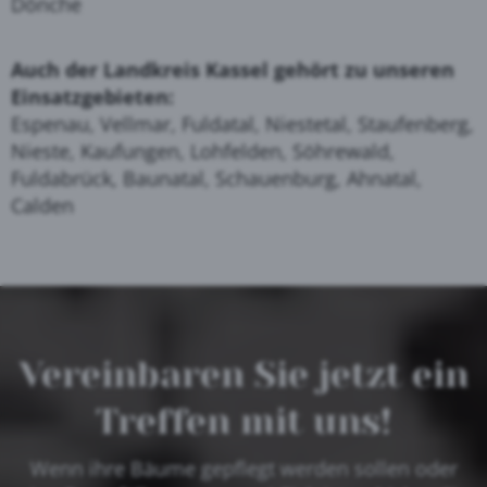
Dönche
Auch der Landkreis Kassel gehört zu unseren
Einsatzgebieten:
Espenau, Vellmar, Fuldatal, Niestetal, Staufenberg,
Nieste, Kaufungen, Lohfelden, Söhrewald,
Fuldabrück, Baunatal, Schauenburg, Ahnatal,
Calden
Vereinbaren Sie jetzt ein
Treffen mit uns!
Wenn ihre Bäume gepflegt werden sollen oder