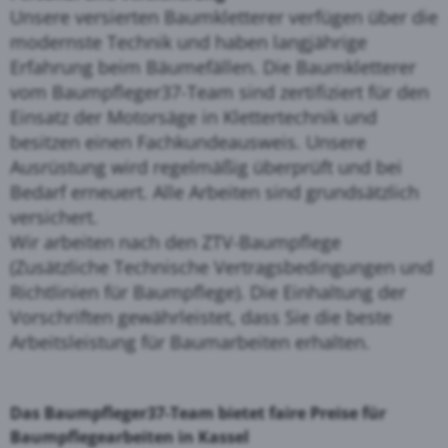
Unsere versierten Baumkletterer verfügen über die
modernste Technik und haben langjährige
Erfahrung beim Bäumefällen. Die Baumkletterer
vom Baumpfleger37-Team sind zertifiziert für den
Einsatz der Motorsäge in Klettertechnik und
besitzen einen Fachkundeausweis. Unsere
Ausrüstung wird regelmäßig überprüft und bei
Bedarf erneuert. Alle Arbeiten sind grundsätzlich
versichert.
Wir arbeiten nach den ZTV-Baumpflege
(Zusätzliche Technische Vertragsbedingungen und
Richtlinien für Baumpflege). Die Einhaltung der
Vorschriften gewährleistet, dass Sie die beste
Arbeitsleistung für Baumarbeiten erhalten.
Das Baumpfleger37-Team bietet faire Preise für
Baumpflegearbeiten in Kassel