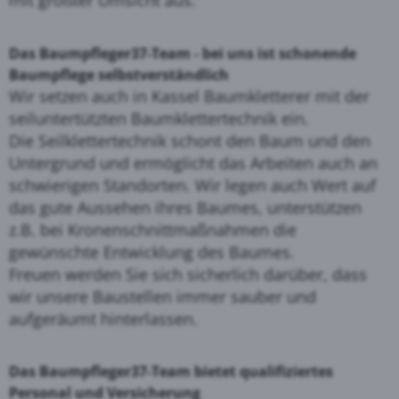
mit größter Umsicht aus.
Das Baumpfleger37-Team - bei uns ist schonende
Baumpflege selbstverständlich
Wir setzen auch in Kassel Baumkletterer mit der
seiluntertützten Baumklettertechnik ein.
Die Seilklettertechnik schont den Baum und den
Untergrund und ermöglicht das Arbeiten auch an
schwierigen Standorten. Wir legen auch Wert auf
das gute Aussehen ihres Baumes, unterstützen
z.B. bei Kronenschnittmaßnahmen die
gewünschte Entwicklung des Baumes.
Freuen werden Sie sich sicherlich darüber, dass
wir unsere Baustellen immer sauber und
aufgeräumt hinterlassen.
Das Baumpfleger37-Team bietet qualifiziertes
Personal und Versicherung