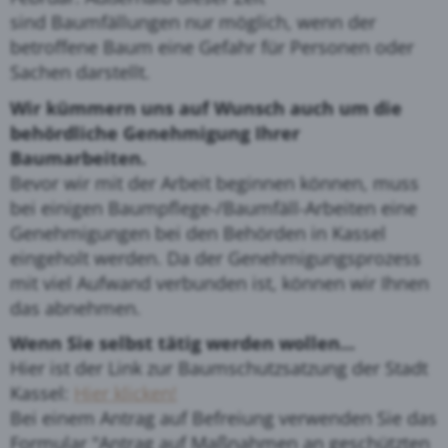
sind Baumfällungen nur möglich, wenn der
betroffene Baum eine Gefahr für Personen oder
Sachen darstellt.
Wir kümmern uns auf Wunsch auch um die
behördliche Genehmigung Ihrer
Baumarbeiten.
Bevor wir mit der Arbeit beginnen können, muss
bei einigen Baumpflege-/Baumfäll-Arbeiten eine
Genehmigungen bei den Behörden in Kassel
eingeholt werden. Da der Genehmigungsprozess
mit viel Aufwand verbunden ist, können wir Ihnen
das abnehmen.
Wenn Sie selbst tätig werden wollen...
Hier ist der Link zur Baumschutzsatzung der Stadt
Kassel:
Hier klicken!
Bei einem Antrag auf Befreiung verwenden Sie das
Formular
"Antrag auf Maßnahmen an geschützten