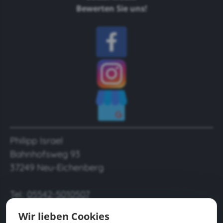
Bewerten Sie uns!
Philipp Israel
Bahnhofsweg 93
37249 Neu-Eichenberg
Tel.:
05542-5010507
E-Mail:
info@der-baumpfleger37.de
Wir lieben Cookies